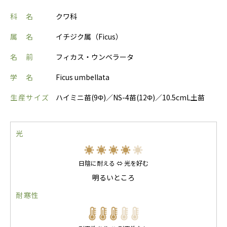
科 名
クワ科
属 名
イチジク属（Ficus）
名 前
フィカス・ウンベラータ
学 名
Ficus umbellata
生産サイズ
ハイミニ苗(9Φ)／NS-4苗(12Φ)／10.5cmL土苗
光
日陰に耐える ⇔ 光を好む
明るいところ
耐寒性