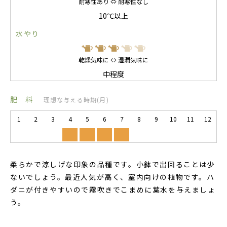
耐寒性あり ⇔ 耐寒性なし
10℃以上
水やり
乾燥気味に ⇔ 湿潤気味に
中程度
肥 料
理想な与える時期(月)
1
2
3
4
5
6
7
8
9
10
11
12
柔らかで涼しげな印象の品種です。小鉢で出回ることは少
ないでしょう。最近人気が高く、室内向けの植物です。ハ
ダニが付きやすいので霧吹きでこまめに葉水を与えましょ
う。