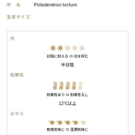
学 名
Philodendron tortum
生産サイズ
光
日陰に耐える ⇔ 光を好む
半日陰
耐寒性
耐寒性あり ⇔ 耐寒性なし
12℃以上
水やり
乾燥気味に ⇔ 湿潤気味に