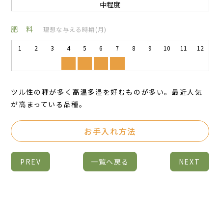
中程度
肥 料
理想な与える時期(月)
1
2
3
4
5
6
7
8
9
10
11
12
ツル性の種が多く高温多湿を好むものが多い。最近人気
が高まっている品種。
お手入れ方法
PREV
一覧へ戻る
NEXT