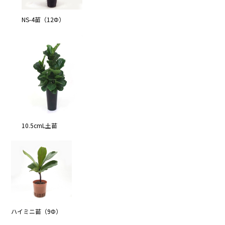
NS-4苗（12Φ）
10.5cmL土苗
ハイミニ苗（9Φ）