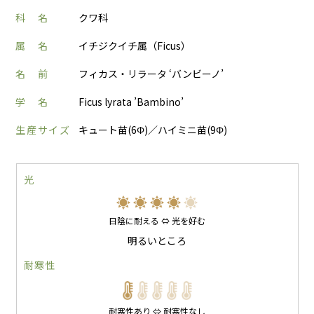
科 名
クワ科
属 名
イチジクイチ属（Ficus）
名 前
フィカス・リラータ ‘バンビーノ’
学 名
Ficus lyrata ’Bambino’
生産サイズ
キュート苗(6Φ)／ハイミニ苗(9Φ)
光
日陰に耐える ⇔ 光を好む
明るいところ
耐寒性
耐寒性あり ⇔ 耐寒性なし