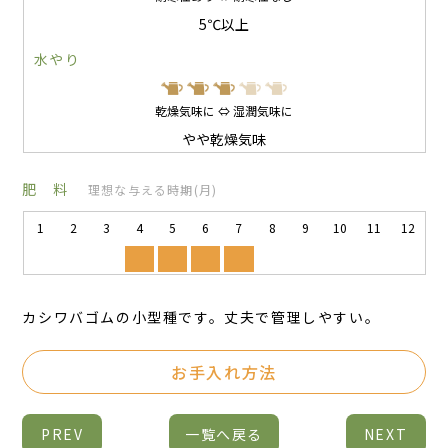
5℃以上
水やり
乾燥気味に ⇔ 湿潤気味に
やや乾燥気味
肥 料
理想な与える時期(月)
1
2
3
4
5
6
7
8
9
10
11
12
カシワバゴムの小型種です。丈夫で管理しやすい。
お手入れ方法
PREV
一覧へ戻る
NEXT