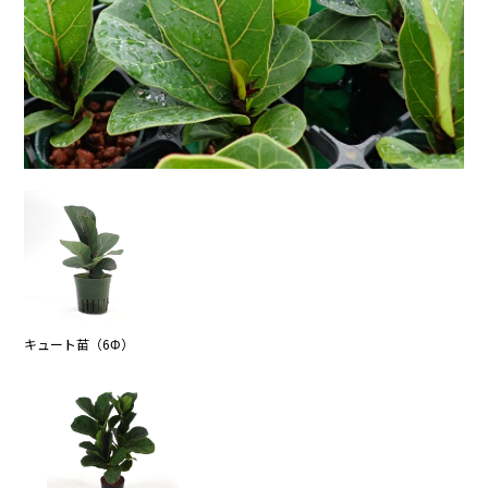
キュート苗（6Φ）