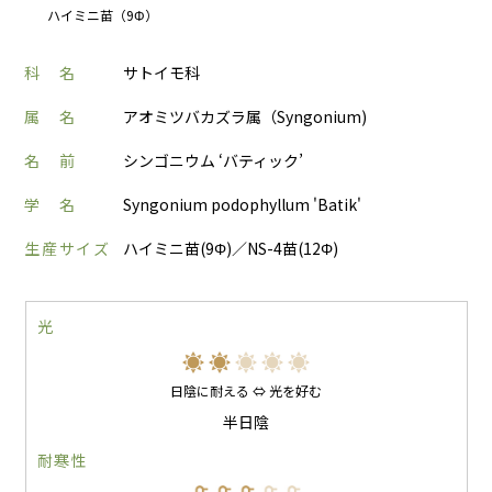
ハイミニ苗（9Φ）
科 名
サトイモ科
属 名
アオミツバカズラ属（Syngonium)
名 前
シンゴニウム ‘バティック’
学 名
Syngonium podophyllum 'Batik'
生産サイズ
ハイミニ苗(9Φ)／NS-4苗(12Φ)
光
日陰に耐える ⇔ 光を好む
半日陰
耐寒性