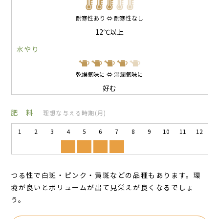
耐寒性あり ⇔ 耐寒性なし
12℃以上
水やり
乾燥気味に ⇔ 湿潤気味に
好む
肥 料
理想な与える時期(月)
1
2
3
4
5
6
7
8
9
10
11
12
つる性で白斑・ピンク・黄斑などの品種もあります。環
境が良いとボリュームが出て見栄えが良くなるでしょ
う。