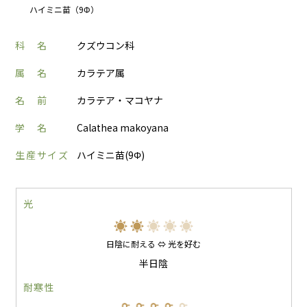
ハイミニ苗（9Φ）
科 名
クズウコン科
属 名
カラテア属
名 前
カラテア・マコヤナ
学 名
Calathea makoyana
生産サイズ
ハイミニ苗(9Φ)
光
日陰に耐える ⇔ 光を好む
半日陰
耐寒性