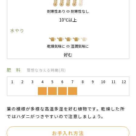
耐寒性あり ⇔ 耐寒性なし
10℃以上
水やり
乾燥気味に ⇔ 湿潤気味に
好む
肥 料
理想な与える時期(月)
1
2
3
4
5
6
7
8
9
10
11
12
葉の模様が多様な高温多湿を好む植物です。乾燥した所
ではハダニがつきやすいので注意しましょう。
お手入れ方法