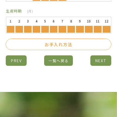
生産時期
(月)
1
2
3
4
5
6
7
8
9
10
11
12
お手入れ方法
PREV
一覧へ戻る
NEXT