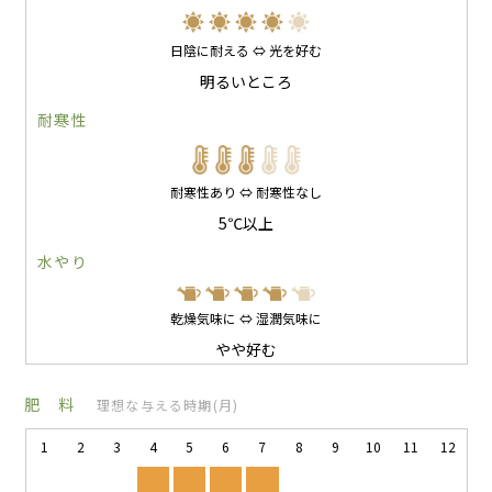
日陰に耐える ⇔ 光を好む
明るいところ
耐寒性
耐寒性あり ⇔ 耐寒性なし
5℃以上
水やり
乾燥気味に ⇔ 湿潤気味に
やや好む
肥 料
理想な与える時期(月)
1
2
3
4
5
6
7
8
9
10
11
12